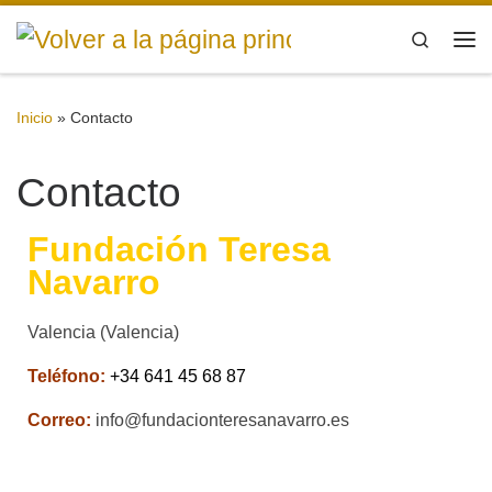
Saltar al contenido
Search
Me
Inicio
»
Contacto
Contacto
Fundación Teresa
Navarro
Valencia (Valencia)
Teléfono:
+34 641 45 68 87
Correo:
info@fundacionteresanavarro.es