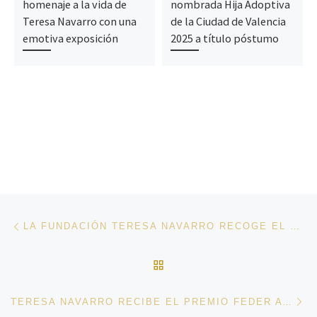
homenaje a la vida de
nombrada Hija Adoptiva
Teresa Navarro con una
de la Ciudad de Valencia
emotiva exposición
2025 a título póstumo
Navegación de entradas
Entrada anterior
LA FUNDACIÓN TERESA NAVARRO RECOGE EL PREMIO CERMI MUJERES CONCEDIDO A TERESA NAVARRO A TÍTULO PÓSTUMO
VOLVER A LA LISTA DE 
En
TERESA NAVARRO RECIBE EL PREMIO FEDER A TÍTULO PÓSTUMO POR TODA UNA VIDA DEDICADA A LA DEFENSA DE LAS PERSONAS CON ENFERMEDADES RARAS Y DISCAPACIDAD