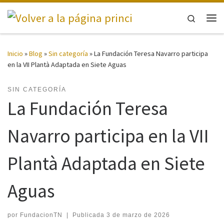
Saltar al contenido
Search
Me
Inicio
»
Blog
»
Sin categoría
»
La Fundación Teresa Navarro participa
en la VII Plantà Adaptada en Siete Aguas
SIN CATEGORÍA
La Fundación Teresa
Navarro participa en la VII
Plantà Adaptada en Siete
Aguas
por
FundacionTN
|
Publicada
3 de marzo de 2026